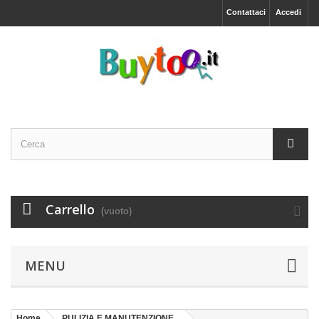
Contattaci
Accedi
Carrello
(vuoto)
MENU
Home
PULIZIA E MANUTENZIONE