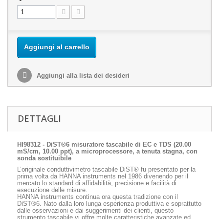
Aggiungi al carrello
Aggiungi alla lista dei desideri
DETTAGLI
HI98312 -
DiST®6 misuratore tascabile di EC e TDS (20.00
mS/cm, 10.00 ppt), a microprocessore, a tenuta stagna, con
sonda sostituibile
L’originale conduttivimetro tascabile DiST® fu presentato per la
prima volta da HANNA instruments nel 1986 divenendo per il
mercato lo standard di affidabilità, precisione e facilità di
esecuzione delle misure.
HANNA instruments continua ora questa tradizione con il
DiST®6. Nato dalla loro lunga esperienza produttiva e soprattutto
dalle osservazioni e dai suggerimenti dei clienti, questo
strumento tascabile vi offre molte caratteristiche avanzate ed