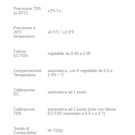
Precisione TDS
±2% f.s.
(a 20°C):
Precisione a
20°C
±0.5°C / ±1.0°F
temperatura:
Fattore
regolabile da 0.45 a 1.00
EC/TDS:
Compensazione
automatica, con ß regolabile da 0.0 a
Temperatura:
2.4% / °C
Calibrazione
automatica ad 1 punto
EC:
Calibrazione
automatica ad 1 punto (solo con fattore
TDS:
EC/TDS impostato a 0.5 o a 0.7)
Sonda di
HI 73311
Conducibilita: