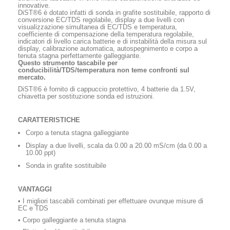
innovative.
DiST®6 è dotato infatti di sonda in grafite sostituibile, rapporto di
conversione EC/TDS regolabile, display a due livelli con
visualizzazione simultanea di EC/TDS e temperatura,
coefficiente di compensazione della temperatura regolabile,
indicatori di livello carica batterie e di instabilità della misura sul
display, calibrazione automatica, autospegnimento e corpo a
tenuta stagna perfettamente galleggiante.
Questo strumento tascabile per
conducibilità/TDS/temperatura non teme confronti sul
mercato.
DiST®6 è fornito di cappuccio protettivo, 4 batterie da 1.5V,
chiavetta per sostituzione sonda ed istruzioni.
CARATTERISTICHE
Corpo a tenuta stagna galleggiante
Display a due livelli, scala da 0.00 a 20.00 mS/cm (da 0.00 a
10.00 ppt)
Sonda in grafite sostituibile
VANTAGGI
• I migliori tascabili combinati per effettuare ovunque misure di
EC e TDS
• Corpo galleggiante a tenuta stagna