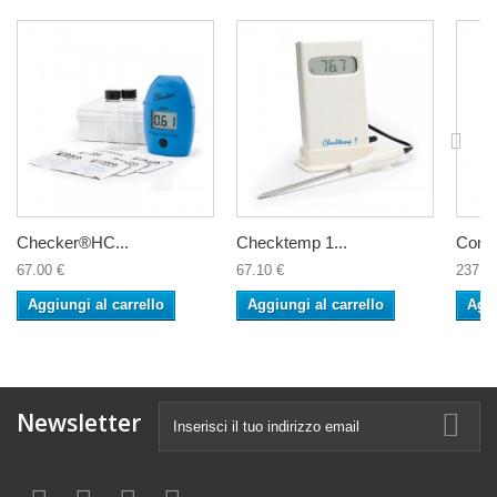
Checker®HC...
Checktemp 1...
Comb
67.00 €
67.10 €
237.0
Aggiungi al carrello
Aggiungi al carrello
Aggi
Newsletter