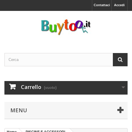
Contattaci
Accedi
Carrello
(vuoto)
MENU