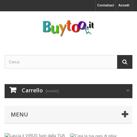
Contattaci
Accedi
Carrello
(vuoto)
MENU