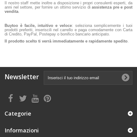
Il nostro staff mette inoltre a disposizione i propri consulenti esperti, da
anni nel settore, per fornire un ottimo servizio di
assistenza pre e post
vendita
.
Buytoo è facile, intuitivo e veloce
: seleziona semplicemente i tuoi
prodotti preferiti, inseriscili nel carrello e paga comodamente con Carta
di Credito, PayPal, Postepay o bonifico bancario anticipato.
Il prodotto scelto ti verrà immediatamente e rapidamente spedito
.
Newsletter
Categorie
Informazioni