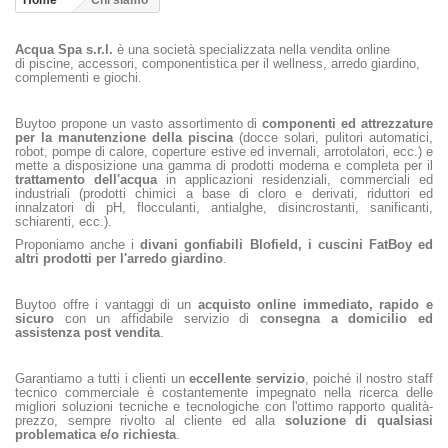
Home
Chi siamo
Acqua Spa s.r.l.
è una società specializzata nella vendita online
di piscine, accessori, componentistica per il wellness, arredo giardino,
complementi e giochi.
Buytoo propone un vasto assortimento di
componenti ed attrezzature
per la manutenzione della piscina
(docce solari, pulitori automatici,
robot, pompe di calore, coperture estive ed invernali, arrotolatori, ecc.) e
mette a disposizione una gamma di prodotti moderna e completa per il
trattamento dell'acqua
in applicazioni residenziali, commerciali ed
industriali (prodotti chimici a base di cloro e derivati, riduttori ed
innalzatori di pH, flocculanti, antialghe, disincrostanti, sanificanti,
schiarenti, ecc.).
Proponiamo anche i
divani gonfiabili Blofield, i cuscini FatBoy ed
altri prodotti per l'arredo giardino
.
Buytoo offre i vantaggi di un
acquisto online immediato, rapido e
sicuro
con un affidabile servizio di
consegna a domicilio ed
assistenza post vendita
.
Garantiamo a tutti i clienti un
eccellente servizio
, poiché il nostro staff
tecnico commerciale è costantemente impegnato nella ricerca delle
migliori soluzioni tecniche e tecnologiche con l'ottimo rapporto qualità-
prezzo, sempre rivolto al cliente ed alla
soluzione di qualsiasi
problematica e/o richiesta
.