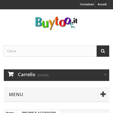
Contattaci
Accedi
Carrello
(vuoto)
MENU