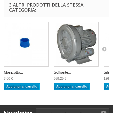
3 ALTRI PRODOTTI DELLA STESSA
CATEGORIA:
Manicotto...
Soffiante...
Silenz
3.00 €
959.29 €
126.1
Aggiungi al carrello
Aggiungi al carrello
Aggi