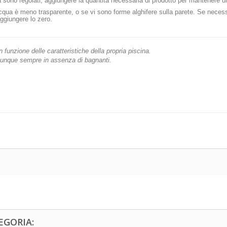
ua sono regolati, aggiungere la quantità necessaria di prodotto per mantenere 
'acqua è meno trasparente, o se vi sono forme alghifere sulla parete. Se necess
aggiungere lo zero.
funzione delle caratteristiche della propria piscina.
omunque sempre in assenza di bagnanti.
EGORIA: