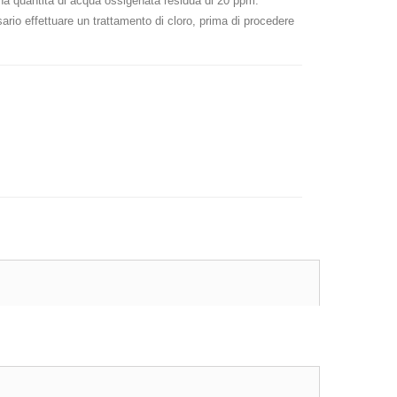
una quantità di acqua ossigenata residua di 20 ppm.
ario effettuare un trattamento di cloro, prima di procedere