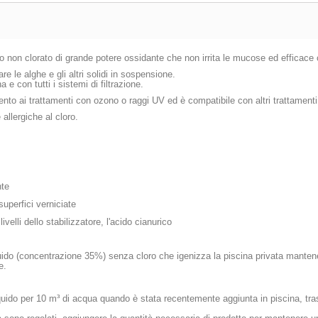
o non clorato di grande potere ossidante che non irrita le mucose ed efficace con
re le alghe e gli altri solidi in sospensione.
 e con tutti i sistemi di filtrazione.
o ai trattamenti con ozono o raggi UV ed è compatibile con altri trattamenti
allergiche al cloro.
nte
superfici verniciate
elli dello stabilizzatore, l'acido cianurico
ido (concentrazione 35%) senza cloro che igenizza la piscina privata mantene
e.
quido per 10 m³ di acqua quando è stata recentemente aggiunta in piscina, trasc