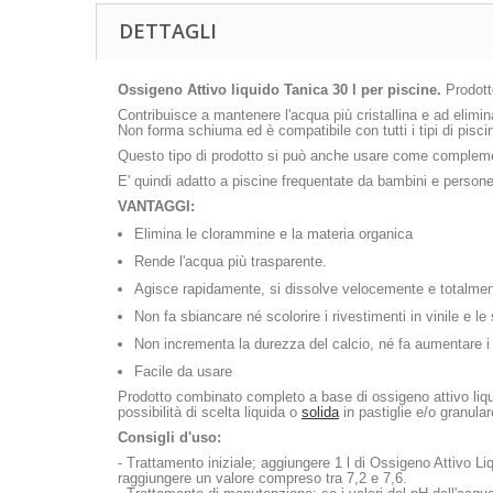
DETTAGLI
Ossigeno Attivo liquido Tanica 30 l per piscine.
Prodott
Contribuisce a mantenere l'acqua più cristallina e ad elimina
Non forma schiuma ed è compatibile con tutti i tipi di piscina
Questo tipo di prodotto si può anche usare come complement
E' quindi adatto a piscine frequentate da bambini e persone 
VANTAGGI:
Elimina le clorammine e la materia organica
Rende l'acqua più trasparente.
Agisce rapidamente, si dissolve velocemente e totalme
Non fa sbiancare né scolorire i rivestimenti in vinile e le 
Non incrementa la durezza del calcio, né fa aumentare i liv
Facile da usare
Prodotto combinato completo a base di ossigeno attivo liqu
possibilità di scelta liquida o
solida
in pastiglie e/o granular
Consigli d'uso:
- Trattamento iniziale; aggiungere 1 l di Ossigeno Attivo Li
raggiungere un valore compreso tra 7,2 e 7,6.