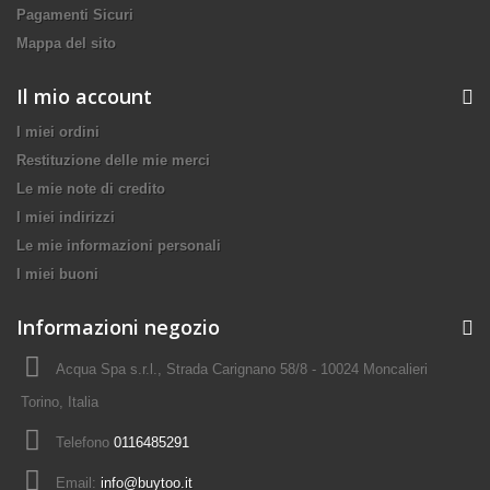
Pagamenti Sicuri
Mappa del sito
Il mio account
I miei ordini
Restituzione delle mie merci
Le mie note di credito
I miei indirizzi
Le mie informazioni personali
I miei buoni
Informazioni negozio
Acqua Spa s.r.l., Strada Carignano 58/8 - 10024 Moncalieri
Torino, Italia
Telefono
0116485291
Email:
info@buytoo.it