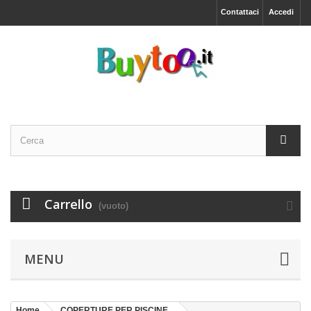
Contattaci
Accedi
Carrello
(vuoto)
MENU
Home
COPERTURE PER PISCINE