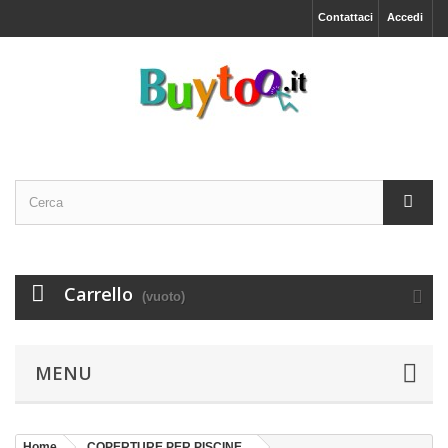
Contattaci
Accedi
Carrello
(vuoto)
MENU
Home
COPERTURE PER PISCINE