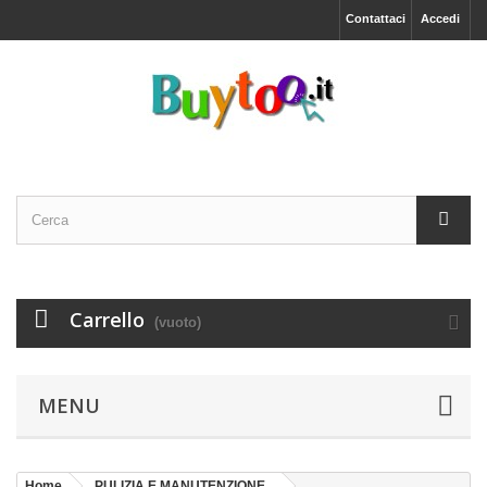
Contattaci
Accedi
Carrello
(vuoto)
MENU
Home
PULIZIA E MANUTENZIONE