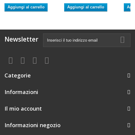
Aggiungi al carrello
Aggiungi al carrello
Aggi
Newsletter
Categorie
Informazioni
Il mio account
Informazioni negozio