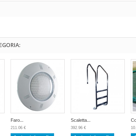
EGORIA:
Faro...
Scaletta...
Co
211.06 €
392.96 €
10