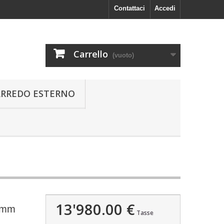
Contattaci
Accedi
Carrello
(vuoto)
ARREDO ESTERNO
13'980.00 €
0 mm
Tasse