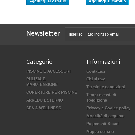
Aggiungi al carrello
Aggiungi al carrello
Newsletter
Categorie
Informazioni
PISCINE E ACCESSORI
Contattaci
PULIZIA E
Chi siamo
MANUTENZIONE
Termini e condizioni
COPERTURE PER PISCINE
Tempi e costi di
ARREDO ESTERNO
spedizione
SPA & WELLNESS
Privacy e Cookie policy
Modalità di acquisto
Pagamenti Sicuri
Mappa del sito