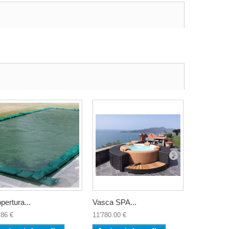
pertura...
Vasca SPA...
Vasca...
.86 €
11'780.00 €
12'979.99 €