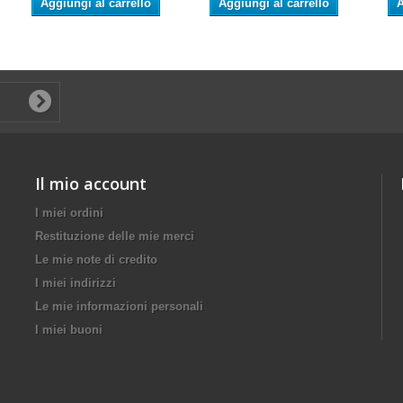
Aggiungi al carrello
Aggiungi al carrello
A
Il mio account
I miei ordini
Restituzione delle mie merci
Le mie note di credito
I miei indirizzi
Le mie informazioni personali
I miei buoni