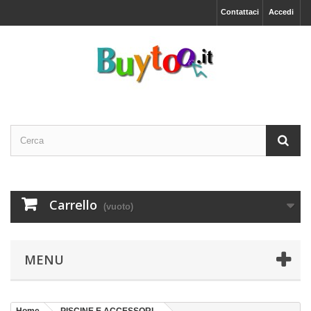
Contattaci
Accedi
Carrello
(vuoto)
MENU