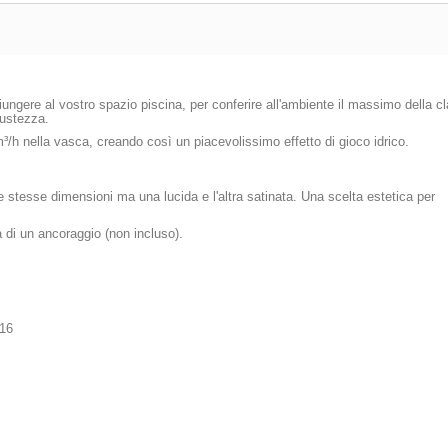
ngere al vostro spazio piscina, per conferire all'ambiente il massimo della cla
bustezza.
/h nella vasca, creando così un piacevolissimo effetto di gioco idrico.
e stesse dimensioni ma una lucida e l'altra satinata. Una scelta estetica per
 di un ancoraggio (non incluso).
316