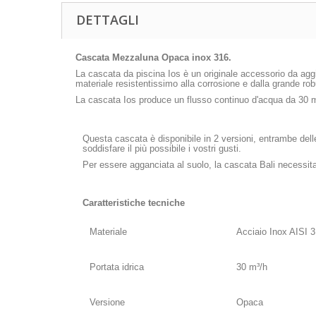
DETTAGLI
Cascata Mezzaluna Opaca inox 316.
La cascata da piscina Ios è un originale accessorio da aggiu
materiale resistentissimo alla corrosione e dalla grande ro
La cascata Ios produce un flusso continuo d'acqua da 30 m³
Questa cascata è disponibile in 2 versioni, entrambe dell
soddisfare il più possibile i vostri gusti.
Per essere agganciata al suolo, la cascata Bali necessita
Caratteristiche tecniche
Materiale
Acciaio Inox AISI 
Portata idrica
30 m³/h
Versione
Opaca