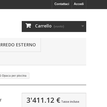
Contattaci
Accedi
Carrello
(vuoto)
ARREDO ESTERNO
S Opaca per piscina
3'411.12 €
r
Tasse incluse