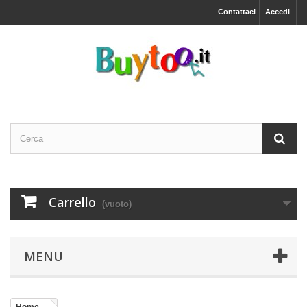
Contattaci
Accedi
Carrello
(vuoto)
MENU