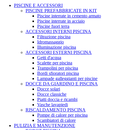
PISCINE E ACCESSORI
PISCINE PREFABBRICATE IN KIT
Piscine interrate in cemento armato
Piscine interrate in acciaio
Piscine fuori terra
ACCESSORI INTERNI PISCINA
Filtrazione piscina
Idromassaggio
Illuminazione piscina
ACCESSORI ESTERNI PISCINA
Getti d'acqua
Scalette per piscina
Trampolini per piscina
Bordi sfioratori piscina
Lampade galleggianti per piscine
DOCCE DA GIARDINO E PISCINA
Docce solari
Docce classiche
Piatti doccia e ricambi
Vasche lavapiedi
RISCALDAMENTO PISCINA
Pompe di calore per piscina
Scambiatori di calore
PULIZIA E MANUTENZIONE