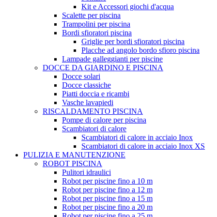
Kit e Accessori giochi d'acqua
Scalette per piscina
Trampolini per piscina
Bordi sfioratori piscina
Griglie per bordi sfioratori piscina
Placche ad angolo bordo sfioro piscina
Lampade galleggianti per piscine
DOCCE DA GIARDINO E PISCINA
Docce solari
Docce classiche
Piatti doccia e ricambi
Vasche lavapiedi
RISCALDAMENTO PISCINA
Pompe di calore per piscina
Scambiatori di calore
Scambiatori di calore in acciaio Inox
Scambiatori di calore in acciaio Inox XS
PULIZIA E MANUTENZIONE
ROBOT PISCINA
Pulitori idraulici
Robot per piscine fino a 10 m
Robot per piscine fino a 12 m
Robot per piscine fino a 15 m
Robot per piscine fino a 20 m
Robot per piscine fino a 25 m