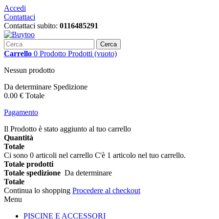
Accedi
Contattaci
Contattaci subito:
0116485291
Cerca
Carrello
0
Prodotto
Prodotti
(vuoto)
Nessun prodotto
Da determinare
Spedizione
0.00 €
Totale
Pagamento
Il Prodotto è stato aggiunto al tuo carrello
Quantità
Totale
Ci sono
0
articoli nel carrello
C'è 1 articolo nel tuo carrello.
Totale prodotti
Totale spedizione
Da determinare
Totale
Continua lo shopping
Procedere al checkout
Menu
PISCINE E ACCESSORI