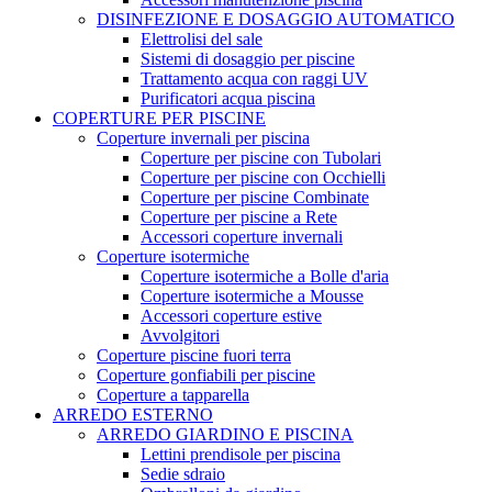
DISINFEZIONE E DOSAGGIO AUTOMATICO
Elettrolisi del sale
Sistemi di dosaggio per piscine
Trattamento acqua con raggi UV
Purificatori acqua piscina
COPERTURE PER PISCINE
Coperture invernali per piscina
Coperture per piscine con Tubolari
Coperture per piscine con Occhielli
Coperture per piscine Combinate
Coperture per piscine a Rete
Accessori coperture invernali
Coperture isotermiche
Coperture isotermiche a Bolle d'aria
Coperture isotermiche a Mousse
Accessori coperture estive
Avvolgitori
Coperture piscine fuori terra
Coperture gonfiabili per piscine
Coperture a tapparella
ARREDO ESTERNO
ARREDO GIARDINO E PISCINA
Lettini prendisole per piscina
Sedie sdraio