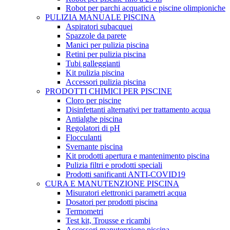
Robot per parchi acquatici e piscine olimpioniche
PULIZIA MANUALE PISCINA
Aspiratori subacquei
Spazzole da parete
Manici per pulizia piscina
Retini per pulizia piscina
Tubi galleggianti
Kit pulizia piscina
Accessori pulizia piscina
PRODOTTI CHIMICI PER PISCINE
Cloro per piscine
Disinfettanti alternativi per trattamento acqua
Antialghe piscina
Regolatori di pH
Flocculanti
Svernante piscina
Kit prodotti apertura e mantenimento piscina
Pulizia filtri e prodotti speciali
Prodotti sanificanti ANTI-COVID19
CURA E MANUTENZIONE PISCINA
Misuratori elettronici parametri acqua
Dosatori per prodotti piscina
Termometri
Test kit, Trousse e ricambi
Accessori manutenzione piscina