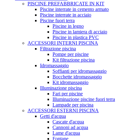
PISCINE PREFABBRICATE IN KIT
Piscine interrate in cemento armato
Piscine interrate in acciaio
Piscine fuori terra
Piscine in legno
Piscine in lamiera di acciaio
Piscine in plastica PVC
ACCESSORI INTERNI PISCINA
Filtrazione piscina
Pompe per piscine
Kit filtrazione piscina
Idromassaggio
Soffianti per idromassaggio
Bocchette idromassaggio
Kit idromassaggio
Illuminazione piscina
Fari per piscine
Illuminazione piscine fuori terra
Lampade per piscina
ACCESSORI ESTERNI PISCINA
Getti d'acqua
Cascate d'acqua
Cannoni ad acqua
Lame d'acqua
Fontane