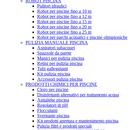
ROBOT PISCINA
Pulitori idraulici
Robot per piscine fino a 10 m
Robot per piscine fino a 12 m
Robot per piscine fino a 15 m
Robot per piscine fino a 20 m
Robot per piscine fino a 25 m
Robot per parchi acquatici e piscine olimpioniche
PULIZIA MANUALE PISCINA
Aspiratori subacquei
Spazzole da parete
Manici per pulizia piscina
Retini per pulizia piscina
Tubi galleggianti
Kit pulizia piscina
Accessori pulizia piscina
PRODOTTI CHIMICI PER PISCINE
Cloro per piscine
Disinfettanti alternativi per trattamento acqua
Antialghe piscina
Regolatori di pH
Flocculanti
Svernante piscina
Kit prodotti apertura e mantenimento piscina
Pulizia filtri e prodotti speciali