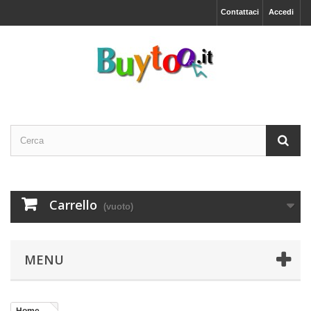
Contattaci
Accedi
Carrello
(vuoto)
MENU