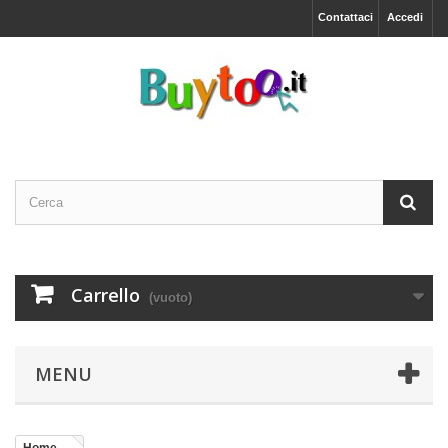
Contattaci
Accedi
Carrello
(vuoto)
MENU