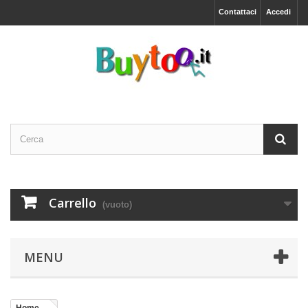
Contattaci
Accedi
Carrello
(vuoto)
MENU