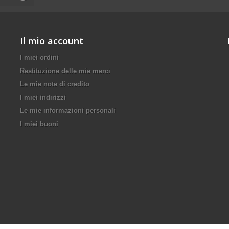
Il mio account
I miei ordini
Restituzione delle mie merci
Le mie note di credito
I miei indirizzi
Le mie informazioni personali
I miei buoni