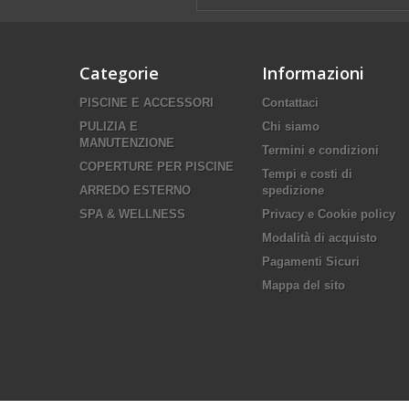
Categorie
Informazioni
PISCINE E ACCESSORI
Contattaci
PULIZIA E
Chi siamo
MANUTENZIONE
Termini e condizioni
COPERTURE PER PISCINE
Tempi e costi di
ARREDO ESTERNO
spedizione
SPA & WELLNESS
Privacy e Cookie policy
Modalità di acquisto
Pagamenti Sicuri
Mappa del sito