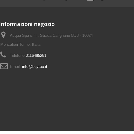
Informazioni negozio
Acqua Spa s.r.l., Strada Carignano 58/8 - 10024
Moncalieri Torino, Italia
Telefono
0116485291
Email:
info@buytoo.it