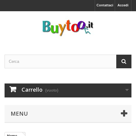
Contattaci
Accedi
Carrello
(vuoto)
MENU