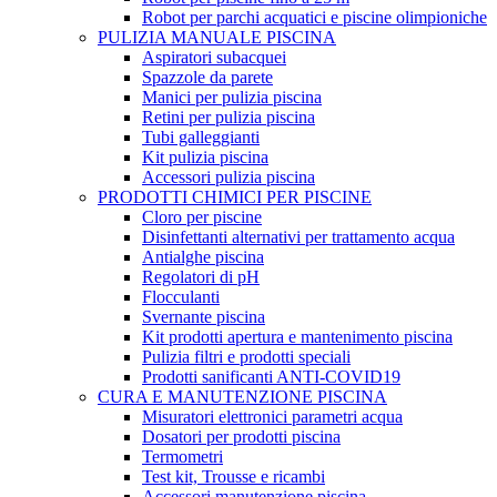
Robot per parchi acquatici e piscine olimpioniche
PULIZIA MANUALE PISCINA
Aspiratori subacquei
Spazzole da parete
Manici per pulizia piscina
Retini per pulizia piscina
Tubi galleggianti
Kit pulizia piscina
Accessori pulizia piscina
PRODOTTI CHIMICI PER PISCINE
Cloro per piscine
Disinfettanti alternativi per trattamento acqua
Antialghe piscina
Regolatori di pH
Flocculanti
Svernante piscina
Kit prodotti apertura e mantenimento piscina
Pulizia filtri e prodotti speciali
Prodotti sanificanti ANTI-COVID19
CURA E MANUTENZIONE PISCINA
Misuratori elettronici parametri acqua
Dosatori per prodotti piscina
Termometri
Test kit, Trousse e ricambi
Accessori manutenzione piscina