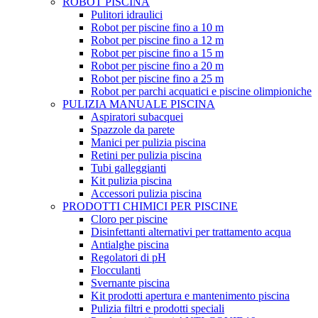
ROBOT PISCINA
Pulitori idraulici
Robot per piscine fino a 10 m
Robot per piscine fino a 12 m
Robot per piscine fino a 15 m
Robot per piscine fino a 20 m
Robot per piscine fino a 25 m
Robot per parchi acquatici e piscine olimpioniche
PULIZIA MANUALE PISCINA
Aspiratori subacquei
Spazzole da parete
Manici per pulizia piscina
Retini per pulizia piscina
Tubi galleggianti
Kit pulizia piscina
Accessori pulizia piscina
PRODOTTI CHIMICI PER PISCINE
Cloro per piscine
Disinfettanti alternativi per trattamento acqua
Antialghe piscina
Regolatori di pH
Flocculanti
Svernante piscina
Kit prodotti apertura e mantenimento piscina
Pulizia filtri e prodotti speciali