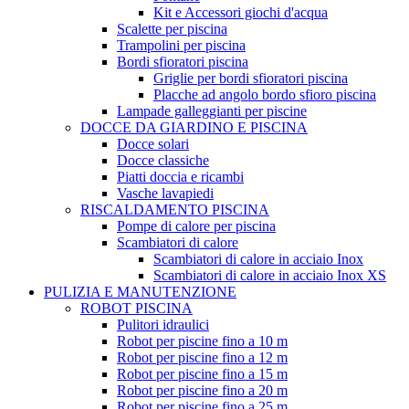
Kit e Accessori giochi d'acqua
Scalette per piscina
Trampolini per piscina
Bordi sfioratori piscina
Griglie per bordi sfioratori piscina
Placche ad angolo bordo sfioro piscina
Lampade galleggianti per piscine
DOCCE DA GIARDINO E PISCINA
Docce solari
Docce classiche
Piatti doccia e ricambi
Vasche lavapiedi
RISCALDAMENTO PISCINA
Pompe di calore per piscina
Scambiatori di calore
Scambiatori di calore in acciaio Inox
Scambiatori di calore in acciaio Inox XS
PULIZIA E MANUTENZIONE
ROBOT PISCINA
Pulitori idraulici
Robot per piscine fino a 10 m
Robot per piscine fino a 12 m
Robot per piscine fino a 15 m
Robot per piscine fino a 20 m
Robot per piscine fino a 25 m