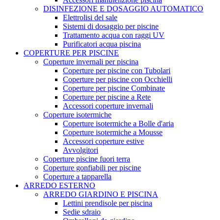
DISINFEZIONE E DOSAGGIO AUTOMATICO
Elettrolisi del sale
Sistemi di dosaggio per piscine
Trattamento acqua con raggi UV
Purificatori acqua piscina
COPERTURE PER PISCINE
Coperture invernali per piscina
Coperture per piscine con Tubolari
Coperture per piscine con Occhielli
Coperture per piscine Combinate
Coperture per piscine a Rete
Accessori coperture invernali
Coperture isotermiche
Coperture isotermiche a Bolle d'aria
Coperture isotermiche a Mousse
Accessori coperture estive
Avvolgitori
Coperture piscine fuori terra
Coperture gonfiabili per piscine
Coperture a tapparella
ARREDO ESTERNO
ARREDO GIARDINO E PISCINA
Lettini prendisole per piscina
Sedie sdraio