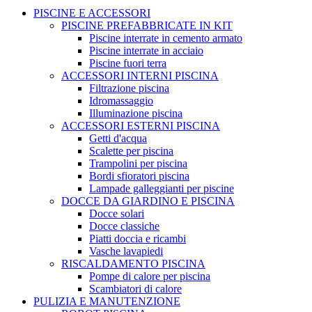
PISCINE E ACCESSORI
PISCINE PREFABBRICATE IN KIT
Piscine interrate in cemento armato
Piscine interrate in acciaio
Piscine fuori terra
ACCESSORI INTERNI PISCINA
Filtrazione piscina
Idromassaggio
Illuminazione piscina
ACCESSORI ESTERNI PISCINA
Getti d'acqua
Scalette per piscina
Trampolini per piscina
Bordi sfioratori piscina
Lampade galleggianti per piscine
DOCCE DA GIARDINO E PISCINA
Docce solari
Docce classiche
Piatti doccia e ricambi
Vasche lavapiedi
RISCALDAMENTO PISCINA
Pompe di calore per piscina
Scambiatori di calore
PULIZIA E MANUTENZIONE