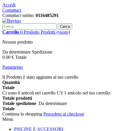
Accedi
Contattaci
Contattaci subito:
0116485291
Cerca
Carrello
0
Prodotto
Prodotti
(vuoto)
Nessun prodotto
Da determinare
Spedizione
0.00 €
Totale
Pagamento
Il Prodotto è stato aggiunto al tuo carrello
Quantità
Totale
Ci sono
0
articoli nel carrello
C'è 1 articolo nel tuo carrello.
Totale prodotti
Totale spedizione
Da determinare
Totale
Continua lo shopping
Procedere al checkout
Menu
PISCINE E ACCESSORI