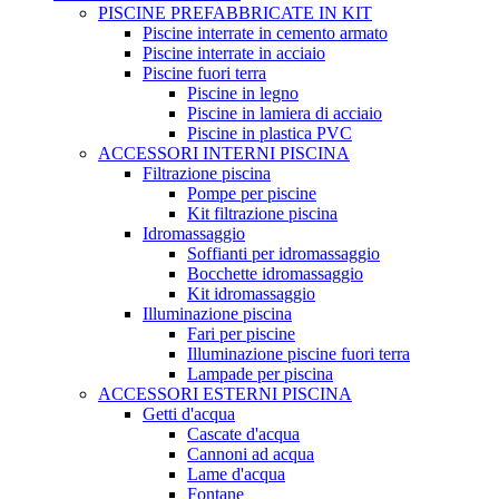
PISCINE PREFABBRICATE IN KIT
Piscine interrate in cemento armato
Piscine interrate in acciaio
Piscine fuori terra
Piscine in legno
Piscine in lamiera di acciaio
Piscine in plastica PVC
ACCESSORI INTERNI PISCINA
Filtrazione piscina
Pompe per piscine
Kit filtrazione piscina
Idromassaggio
Soffianti per idromassaggio
Bocchette idromassaggio
Kit idromassaggio
Illuminazione piscina
Fari per piscine
Illuminazione piscine fuori terra
Lampade per piscina
ACCESSORI ESTERNI PISCINA
Getti d'acqua
Cascate d'acqua
Cannoni ad acqua
Lame d'acqua
Fontane