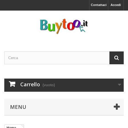
Contattaci
Accedi
Carrello
(vuoto)
MENU