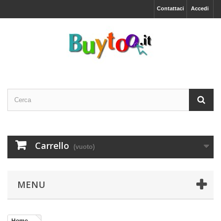
Contattaci
Accedi
Carrello
(vuoto)
MENU