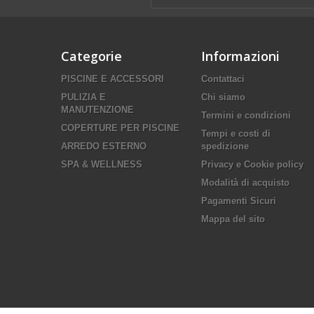
Categorie
Informazioni
PISCINE E ACCESSORI
Contattaci
PULIZIA E
Chi siamo
MANUTENZIONE
Termini e condizioni
COPERTURE PER PISCINE
Tempi e costi di
ARREDO ESTERNO
spedizione
SPA & WELLNESS
Privacy e Cookie policy
Modalità di acquisto
Pagamenti Sicuri
Mappa del sito