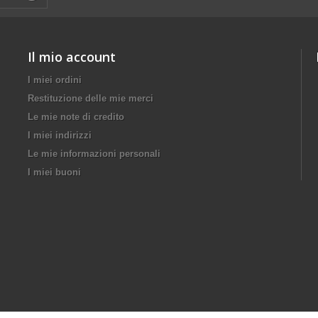
Il mio account
I miei ordini
Restituzione delle mie merci
Le mie note di credito
I miei indirizzi
Le mie informazioni personali
I miei buoni