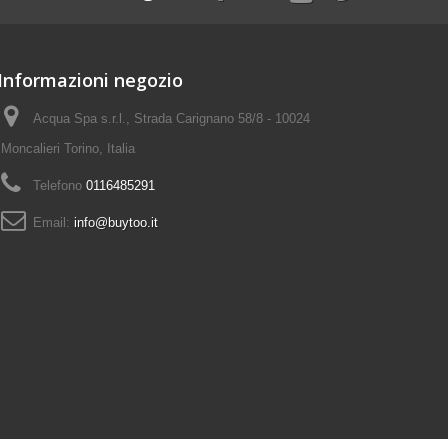
Informazioni negozio
Acqua Spa s.r.l., Strada Carignano 58/8 - 10024
Moncalieri Torino, Italia
Telefono
0116485291
Email:
info@buytoo.it